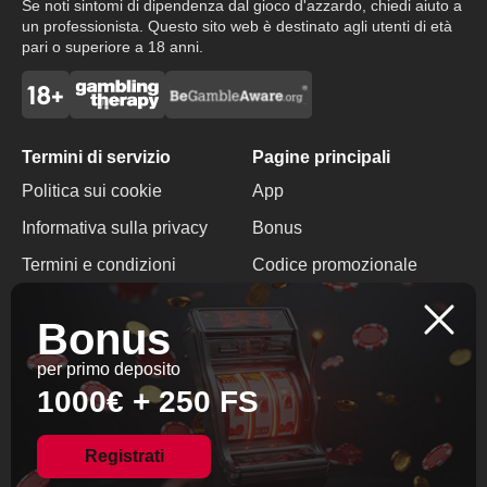
Se noti sintomi di dipendenza dal gioco d'azzardo, chiedi aiuto a
un professionista. Questo sito web è destinato agli utenti di età
pari o superiore a 18 anni.
Termini di servizio
Pagine principali
Politica sui cookie
App
Informativa sulla privacy
Bonus
Termini e condizioni
Codice promozionale
Gioco responsabile
Nessun bonus senza
Bonus
deposito
per primo deposito
Contatti
1000€ + 250 FS
+393684295710
info@rabona-casino-it.com
Registrati
© 2026 All Rights