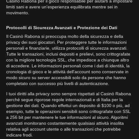
Casinò Rabona per il gioco responsabile per aiutarti a impostare
limiti sani e avere un'esperienza equilibrata mentre sei in
movimento.
Protocolli di Sicurezza Avanzati e Protezione dei Dati
Il Casinò Rabona si preoccupa molto della sicurezza e della
privacy dei suoi giocatori. Per proteggere tutte le informazioni
personali e finanziarie, utilizza protocolli di sicurezza avanzati.
Tutte le transazioni, inclusi depositi e prelievi, sono crittografate
con la migliore tecnologia SSL, che impedisce a chiunque altro
di accedere. Le informazioni personali come i dati di identità, la
cronologia di gioco e le attività dell'account sono conservate in
modo sicuro su server accessibili solo da persone che hanno
completato con successo più livelli di autenticazione.
I tuoi diritti alla privacy sono sempre rispettati al Casinò Rabona
perché segue rigorose regole internazionali e di Italia per la
gestione dei dati. Quando effettui un deposito di $100 o più, ad
esempio, tutte le operazioni sensibili sono crittografate con SSL
a 256 bit per mantenere le tue informazioni al sicuro. Algoritmi
avanzati monitorano costantemente qualsiasi attività insolita
relativa agli account utente o alle transazioni che potrebbe
indicare frodi.