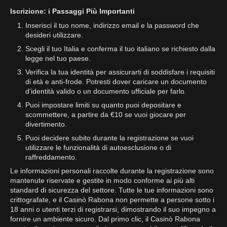
Iscrizione: i Passaggi Più Importanti
Inserisci il tuo nome, indirizzo email e la password che
desideri utilizzare.
Scegli il tuo Italia e conferma il tuo italiano se richiesto dalla
legge nel tuo paese.
Verifica la tua identità per assicurarti di soddisfare i requisiti
di età e anti-frode. Potresti dover caricare un documento
d'identità valido o un documento ufficiale per farlo.
Puoi impostare limiti su quanto puoi depositare e
scommettere, a partire da €10 se vuoi giocare per
divertimento.
Puoi decidere subito durante la registrazione se vuoi
utilizzare le funzionalità di autoesclusione o di
raffreddamento.
Le informazioni personali raccolte durante la registrazione sono
mantenute riservate e gestite in modo conforme ai più alti
standard di sicurezza del settore. Tutte le tue informazioni sono
crittografate, e il Casinò Rabona non permette a persone sotto i
18 anni o utenti terzi di registrarsi, dimostrando il suo impegno a
fornire un ambiente sicuro. Dal primo clic, il Casinò Rabona