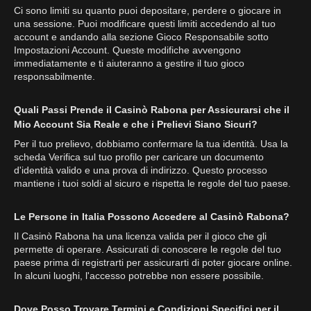
Ci sono limiti su quanto puoi depositare, perdere o giocare in
una sessione. Puoi modificare questi limiti accedendo al tuo
account e andando alla sezione Gioco Responsabile sotto
Impostazioni Account. Queste modifiche avvengono
immediatamente e ti aiuteranno a gestire il tuo gioco
responsabilmente.
Quali Passi Prende il Casinò Rabona per Assicurarsi che il
Mio Account Sia Reale e che i Prelievi Siano Sicuri?
Per il tuo prelievo, dobbiamo confermare la tua identità. Usa la
scheda Verifica sul tuo profilo per caricare un documento
d'identità valido e una prova di indirizzo. Questo processo
mantiene i tuoi soldi al sicuro e rispetta le regole del tuo paese.
Le Persone in Italia Possono Accedere al Casinò Rabona?
Il Casinò Rabona ha una licenza valida per il gioco che gli
permette di operare. Assicurati di conoscere le regole del tuo
paese prima di registrarti per assicurarti di poter giocare online.
In alcuni luoghi, l'accesso potrebbe non essere possibile.
Dove Posso Trovare Termini e Condizioni Specifici per il