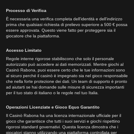
Processo di Verifica
È necessaria una verifica completa dell'identità e dell'indirizzo
prima che qualsiasi richiesta di prelievo superiore a 500 € possa
essere approvata. Questo viene fatto per proteggere sia il
giocatore che la piattaforma.
Accesso Limitato
Regole interne rigorose stabiliscono che solo il personale
autorizzato può accedere ai dati memorizzati. Mentre giochi al
Casinò Rabona, puoi essere certo che le tue informazioni sono
al sicuro perché il casinò è impegnato sia nel gioco responsabile
che nella forte protezione dei dati. Un team di supporto è pronto
ad aiutarti se hai domande sulle misure di sicurezza importanti
per il tuo stato di italiano o le regole nel tuo Italia.
Operazioni Licenziate e Gioco Equo Garantito
Il Casinò Rabona ha una licenza internazionale ufficiale per il
gioco che garantisce che tutti i suoi servizi e giochi rispettino
rigorosi standard governativi. Questa licenza dimostra che i
giocatori stanno utilizzando una piattaforma controllata per