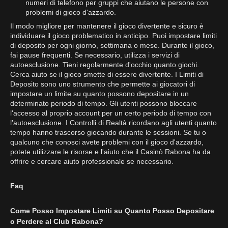
numeri di telefono per gruppi che aiutano le persone con
problemi di gioco d'azzardo.
Il modo migliore per mantenere il gioco divertente e sicuro è
individuare il gioco problematico in anticipo. Puoi impostare limiti
di deposito per ogni giorno, settimana o mese. Durante il gioco,
fai pause frequenti. Se necessario, utilizza i servizi di
autoesclusione. Tieni regolarmente d'occhio quanto giochi.
Cerca aiuto se il gioco smette di essere divertente. I Limiti di
Deposito sono uno strumento che permette ai giocatori di
impostare un limite su quanto possono depositare in un
determinato periodo di tempo. Gli utenti possono bloccare
l'accesso al proprio account per un certo periodo di tempo con
l'autoesclusione. I Controlli di Realtà ricordano agli utenti quanto
tempo hanno trascorso giocando durante le sessioni. Se tu o
qualcuno che conosci avete problemi con il gioco d'azzardo,
potete utilizzare le risorse e l'aiuto che il Casinò Rabona ha da
offrire e cercare aiuto professionale se necessario.
Faq
Come Posso Impostare Limiti su Quanto Posso Depositare
o Perdere al Club Rabona?