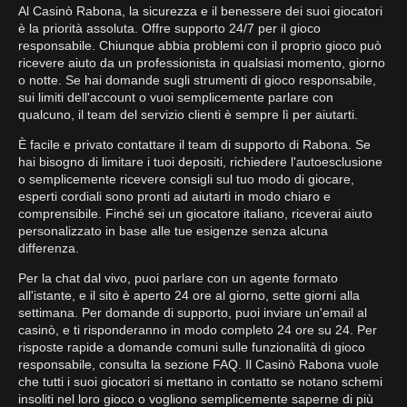
Al Casinò Rabona, la sicurezza e il benessere dei suoi giocatori
è la priorità assoluta. Offre supporto 24/7 per il gioco
responsabile. Chiunque abbia problemi con il proprio gioco può
ricevere aiuto da un professionista in qualsiasi momento, giorno
o notte. Se hai domande sugli strumenti di gioco responsabile,
sui limiti dell'account o vuoi semplicemente parlare con
qualcuno, il team del servizio clienti è sempre lì per aiutarti.
È facile e privato contattare il team di supporto di Rabona. Se
hai bisogno di limitare i tuoi depositi, richiedere l'autoesclusione
o semplicemente ricevere consigli sul tuo modo di giocare,
esperti cordiali sono pronti ad aiutarti in modo chiaro e
comprensibile. Finché sei un giocatore italiano, riceverai aiuto
personalizzato in base alle tue esigenze senza alcuna
differenza.
Per la chat dal vivo, puoi parlare con un agente formato
all'istante, e il sito è aperto 24 ore al giorno, sette giorni alla
settimana. Per domande di supporto, puoi inviare un'email al
casinò, e ti risponderanno in modo completo 24 ore su 24. Per
risposte rapide a domande comuni sulle funzionalità di gioco
responsabile, consulta la sezione FAQ. Il Casinò Rabona vuole
che tutti i suoi giocatori si mettano in contatto se notano schemi
insoliti nel loro gioco o vogliono semplicemente saperne di più