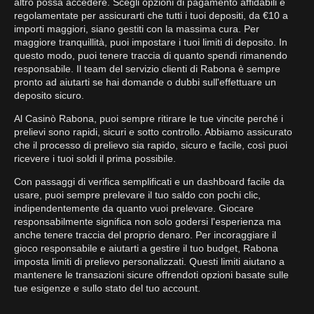
altro possa accedere. Scegli opzioni di pagamento affidabili e
regolamentate per assicurarti che tutti i tuoi depositi, da €10 a
importi maggiori, siano gestiti con la massima cura. Per
maggiore tranquillità, puoi impostare i tuoi limiti di deposito. In
questo modo, puoi tenere traccia di quanto spendi rimanendo
responsabile. Il team del servizio clienti di Rabona è sempre
pronto ad aiutarti se hai domande o dubbi sull'effettuare un
deposito sicuro.
Al Casinò Rabona, puoi sempre ritirare le tue vincite perché i
prelievi sono rapidi, sicuri e sotto controllo. Abbiamo assicurato
che il processo di prelievo sia rapido, sicuro e facile, così puoi
ricevere i tuoi soldi il prima possibile.
Con passaggi di verifica semplificati e un dashboard facile da
usare, puoi sempre prelevare il tuo saldo con pochi clic,
indipendentemente da quanto vuoi prelevare. Giocare
responsabilmente significa non solo godersi l'esperienza ma
anche tenere traccia del proprio denaro. Per incoraggiare il
gioco responsabile e aiutarti a gestire il tuo budget, Rabona
imposta limiti di prelievo personalizzati. Questi limiti aiutano a
mantenere le transazioni sicure offrendoti opzioni basate sulle
tue esigenze e sullo stato del tuo account.